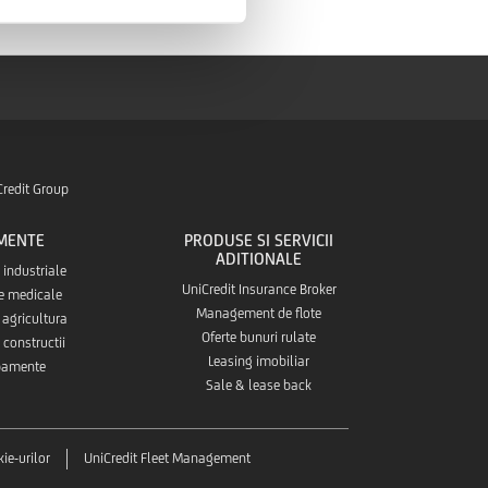
Credit Group
MENTE
PRODUSE SI SERVICII
ADITIONALE
industriale
UniCredit Insurance Broker
e medicale
Management de flote
agricultura
Oferte bunuri rulate
constructii
Leasing imobiliar
ipamente
Sale & lease back
kie-urilor
UniCredit Fleet Management