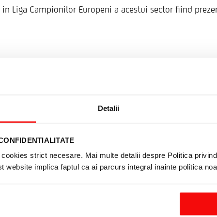
p in Liga Campionilor Europeni a acestui sector fiind preze
Ai nevoie de mai multe informatii ?
Detalii
pletezi campurile de mai jos si te vom suna in cel mai 
CONFIDENTIALITATE
E-
mail
cookies strict necesare. Mai multe detalii despre Politica privind 
 website implica faptul ca ai parcurs integral inainte politica no