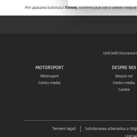
Prin apasarea butonului
Trimite,
confirmi ca ai citit si inteles integ
UniCredit Insurance 
MOTORSPORT
DESPRE NOI
Motorsport
Despre noi
Centru media
Centru media
Cariere
Termeni legali
Solutionarea alternativa a litigi
UniCre