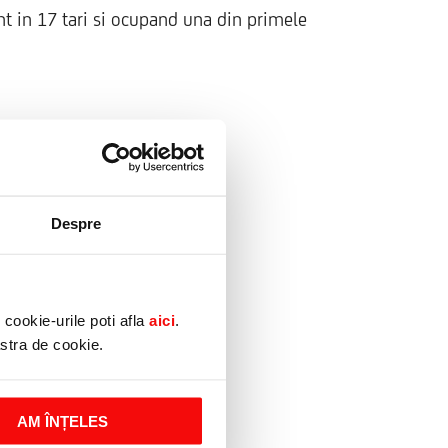
nt in 17 tari si ocupand una din primele
Despre
scurt timp
Telefon
cookie-urile poti afla
aici
.
astra de cookie.
AM ÎNȚELES