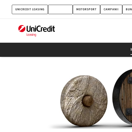
UniCredit
UNICREDIT LEASING
DESPRE NOI
MOTORSPORT
CAMPANII
BUN
Leasing
-
Istorie
I