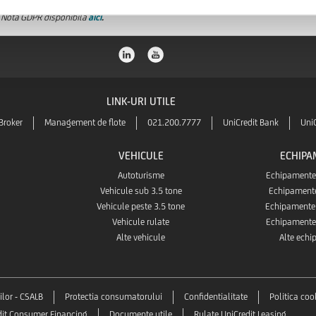
ral Nota GDPR disponibila
aici
.
LINK-URI UTILE
Broker
Management de flote
021.200.7777
UniCredit Bank
Uni
VEHICULE
ECHIPA
Autoturisme
Echipamente 
Vehicule sub 3.5 tone
Echipament
Vehicule peste 3.5 tone
Echipamente 
Vehicule rulate
Echipamente 
Alte vehicule
Alte ech
ilor - CSALB
Protectia consumatorului
Confidentialitate
Politica coo
dit Consumer Financing
Documente utile
Rulate UniCredit Leasing