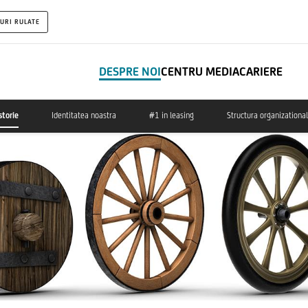
URI RULATE
DESPRE NOI
CENTRU MEDIA
CARIERE
storie
Identitatea noastra
#1 in leasing
Structura organizationa