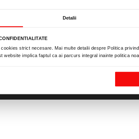
Autoturisme
Echipamente 
Vehicule sub 3.5 tone
Echipament
Vehicule peste 3.5 tone
Echipamente 
Detalii
Vehicule rulate
Echipamente 
Alte vehicule
Alte ech
CONFIDENTIALITATE
cookies strict necesare. Mai multe detalii despre Politica privind 
 website implica faptul ca ai parcurs integral inainte politica no
alitate
UniCredit Fleet Management
UniCredit Consumer Financing
UniCredit Leasing © 2018