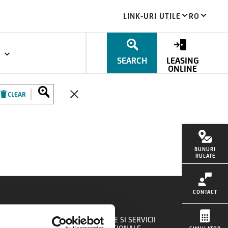
LINK-URI UTILE
RO
T
expand_more
SEARCH
LEASING
ONLINE
CLEAR
BUNURI
RULATE
CONTACT
MENTE
PRODUSE SI SERVICII