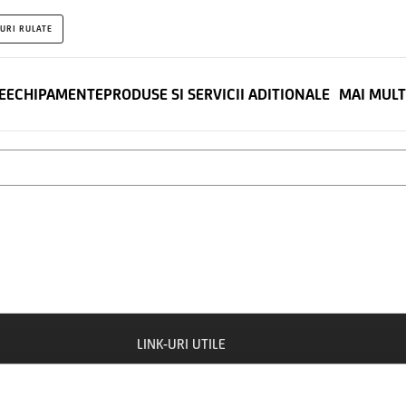
URI RULATE
E
ECHIPAMENTE
PRODUSE SI SERVICII ADITIONALE
MAI MUL
inimum 3 litere
LINK-URI UTILE
VEHICULE
ECHIPA