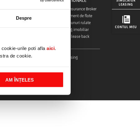
ADITIONALE
SIMULATOR
industriale
LEASING
UniCredit Insurance Broker
e medicale
Management de flote
agricultura
Despre
Oferte bunuri rulate
constructii
CONTUL MEU
Leasing imobiliar
ipamente
Sale & lease back
cookie-urile poti afla
aici
.
astra de cookie.
Documente utile
Rulate UniCredit Leasing
AM ÎNȚELES