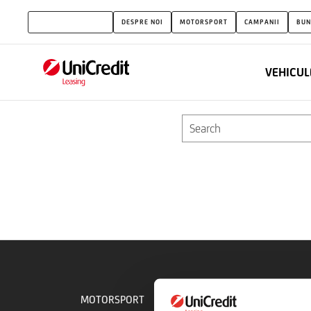
search
UNICREDIT LEASING
DESPRE NOI
MOTORSPORT
CAMPANII
BUN
VEHICUL
Te rugam sa introduci cuvinte de m
MOTORSPORT
DESPRE NOI