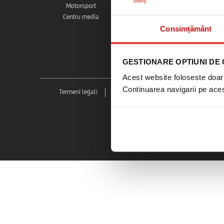
Motorsport
#1 in leasing
Centru media
Centru media
Cariere
Consimțământ
GESTIONARE OPTIUNI DE 
Acest website foloseste doar 
Continuarea navigarii pe acest
Termeni legali
Protectia consumatorului
Confidenti