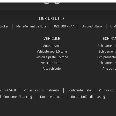
LINK-URI UTILE
Broker
Management de flote
021.200.7777
UniCredit Bank
Uni
VEHICULE
ECHIPA
Autoturisme
Echipamente 
Vehicule sub 3.5 tone
Echipament
Vehicule peste 3.5 tone
Echipamente 
Vehicule rulate
Echipamente 
Alte vehicule
Alte ech
ilor - CSALB
Protectia consumatorului
Confidentialitate
Politica coo
dit Consumer Financing
Documente utile
Rulate UniCredit Leasing