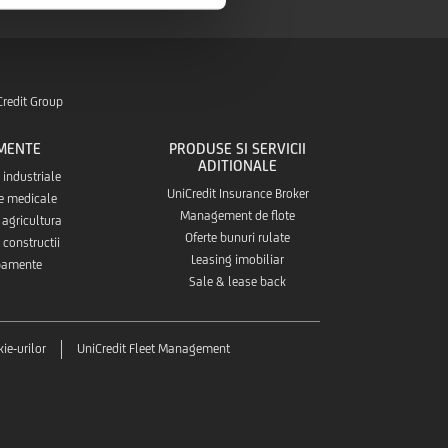
Credit Group
MENTE
PRODUSE SI SERVICII
ADITIONALE
industriale
UniCredit Insurance Broker
e medicale
Management de flote
agricultura
Oferte bunuri rulate
constructii
Leasing imobiliar
ipamente
Sale & lease back
kie-urilor
UniCredit Fleet Management