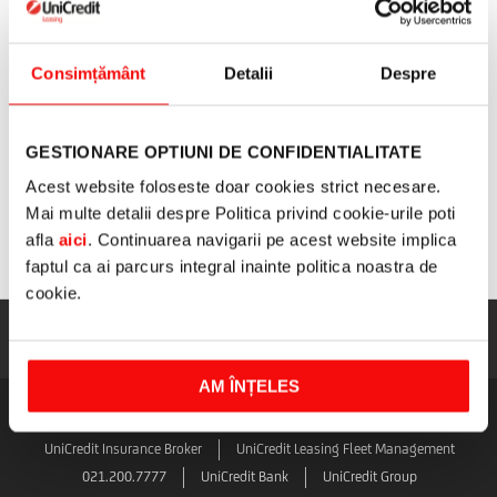
Consimțământ
Detalii
Despre
GESTIONARE OPTIUNI DE CONFIDENTIALITATE
Acest website foloseste doar cookies strict necesare.
Mai multe detalii despre Politica privind cookie-urile poti
Daca esti PFA/iintreprindere individuala/persoana ce exercita o profesie
afla
aici
. Continuarea navigarii pe acest website implica
liberala, prin apasarea butonului
Trimite,
confirmi ca ai citit si inteles integral
faptul ca ai parcurs integral inainte politica noastra de
Nota GDPR disponibila
aici
cookie.
AM ÎNȚELES
LINK-URI UTILE
UniCredit Insurance Broker
UniCredit Leasing Fleet Management
021.200.7777
UniCredit Bank
UniCredit Group